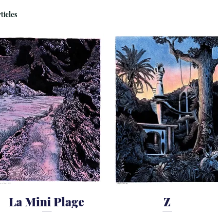
rticles
La Mini Plage
Z