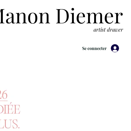
anon Diemer
artist drawer
Se connecter