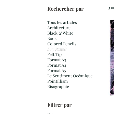
Rechercher par
3 a
Tous les articles
Architecture
Black & White
Book
Colored Pencils
Dry Pastels
Felt Tip
Format A3
Format A4
Format A5
Le Sentiment Océanique
Pointillism
Risographie
Filtrer par