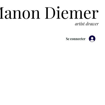
anon Diemer
artist drawer
Se connecter