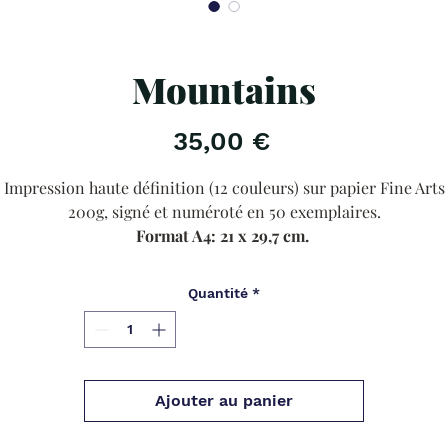
Mountains
Prix
35,00 €
Impression haute définition (12 couleurs) sur papier Fine Arts
200g, signé et numéroté en 50 exemplaires.
Format A4: 21 x 29,7 cm.
Exclusivement sur ma boutique.
Dans la limite des stocks disponibles.
Quantité
*
Giclée Print technique (12 colours) Fine Arts 210g paper. Limited
signed and numbered edition of 50 copies.
A4 format: 21 x 29,7 cm.
Ajouter au panier
Exclusively on my shop.
Within the limit of available stocks.