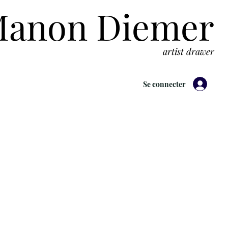
anon Diemer
artist drawer
Se connecter