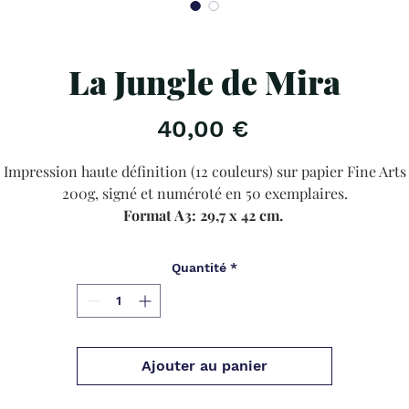
La Jungle de Mira
Prix
40,00 €
Impression haute définition (12 couleurs) sur papier Fine Arts
200g, signé et numéroté en 50 exemplaires.
Format A3: 29,7 x 42 cm.
Exclusivement sur ma boutique.
Dans la limite des stocks disponibles.
Quantité
*
Giclée Print technique (12 colours) Fine Arts 210g paper. Limited
signed and numbered edition of 50 copies.
A3 format: 29.7 x 42 cm.
Ajouter au panier
Exclusively on my shop.
Within the limit of available stocks.