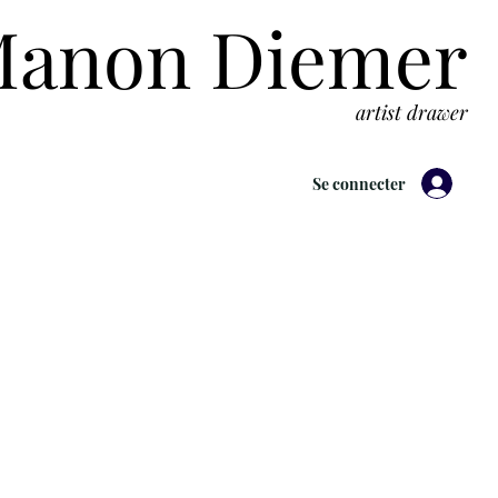
anon Diemer
artist drawer
Se connecter